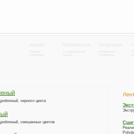
НАЧАЛО
ПОТРЕБНОСТИ
ПРОДУКЦИЯ
первая
О закупаемом
вторичные
П
страница
сырье
полимеры
и
леный
Лент
робленый, черного цвета
Экст
Экстр
ный
дробленый, смешанных цветов
Сши
Реали
Polyd