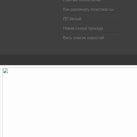
Как различать пластмассы
ПП белый
Новая схема проезда
Весь список новостей