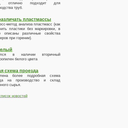
е, отлично подходит для
водства труб.
различать пластмассы
есс-метод анализа пластмасс (как
чить пластики без маркировки, в
е описаны различные свойства
еров при горении).
белый
ился в наличии вторичный
ропилен белого цвета
я схема проезда
влена более подробная схема
зда на производство и склад
чного сырья.
список новостей