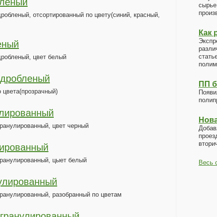
бленый
сырь
произ
робленый, отсортированный по цвету(синий, красный,
Как 
Экспр
еный
разли
стать
дробленый, цвет белый
полим
 дробленый
ПП 
о цвета(прозрачный)
Появ
полип
улированный
Нова
ранулированный, цвет черный
Доба
прое
втори
лированный
гранулированный, цыет белый
Весь 
нулированный
ранулированный, разобранный по цветам
 гранулированный