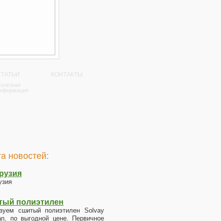
СТАТЬИ
КОНТАКТЫ
олезная
нформация
а новостей:
рузия
узия
тый полиэтилен
зуем сшитый полиэтилен Solvay
an, по выгодной цене. Первичное